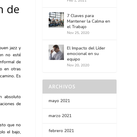
Feb 1, 2021
n de
7 Claves para
Mantener la Calma en
el Trabajo
Nov 25, 2020
buen jazz y
El Impacto del Líder
emocional en su
en no esté
equipo
informal de
Nov 20, 2020
ho en otras
 camino. Es
ARCHIVOS
n absoluto
mayo 2021
eaciones de
marzo 2021
esto que no
febrero 2021
lo el bajo,