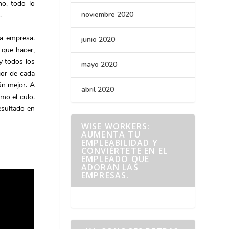
o, todo lo
noviembre 2020
.
a empresa.
junio 2020
 que hacer,
y todos los
mayo 2020
jor de cada
ún mejor. A
abril 2020
mo el culo.
esultado en
WISE WORKERS:
AUMENTA TU
EMPLEABILIDAD Y
CONVIÉRTETE EN EL
EMPLEADO QUE
ADORAN LAS
EMPRESAS.