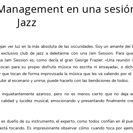
 Management en una sesió
Jazz
n ver luz en la más absoluta de las oscuridades. Soy un amante del 
 exclusivo club de jazz a deleitarme con una Jam Session. Para qui
una Jam Session es, como decía el gran George Frazier: «Una reunión 
tocan para su propio disfrute música no escrita ni ensayada», o dic
y que tocan de forma improvisada la música que les va saliendo por el
ubir al escenario y unirse, puede hacerlo con las bendiciones de todos.
s inquietantemente azaroso, pero no es menos cierto que no deja e
e calidad y lucidez musical, emocionando y presentando finalmente cr
es dueño de su instrumento, el experto, como todos confían en él pu
a está tocando. Es impresionante observar cómo cuando toca por ejemp