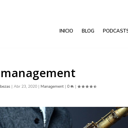
INICIO
BLOG
PODCAST
z management
bezas
|
Abr 23, 2020
|
Management
|
0
|