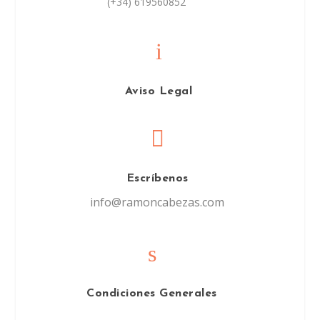
(+34) 619560852
i
Aviso Legal

Escríbenos
info@ramoncabezas.com
s
Condiciones Generales