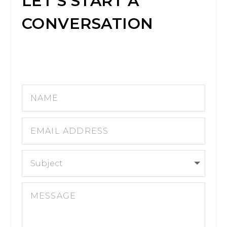
LET’S START A
CONVERSATION